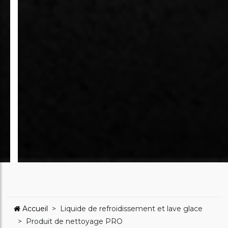
Accueil
>
Liquide de refroidissement et lave glace
>
Produit de nettoyage PRO